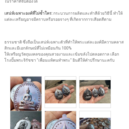
ในราคาที่จับต้องได้
เสน่ห์เฉพาะองค์ที่ไม่ซ้ำใคร:
กระบวนการผลิตและทำสีด้วยวิธีนี้ ทำให้
แต่ละเหรียญอาจมีคราบหรือรอยจางๆ ที่เกิดจากการเสียดสีตาม
ธรรมชาติ ซึ่งถือเป็นเสน่ห์เฉพาะตัวที่ทำให้พระแต่ละองค์มีความคลาส
สิกและมีเอกลักษณ์ที่ไม่เหมือนกัน 100%
ให้เหรียญวัตถุมงคลของคุณสวยงามและเข้มขลังไปตลอดกาล เลือก
โรงปั๊มพระจิรัชชา "เพื่อนแท้ฅนทำพระ" ยินดีให้คำปรึกษานะครับ