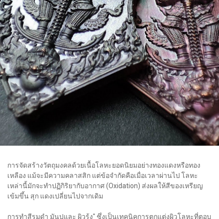
การจัดสร้างวัตถุมงคลด้วยเนื้อโลหะยอดนิยมอย่างทองแดงหรือทอง
เหลือง แม้จะมีความคลาสสิก แต่ข้อจำกัดคือเมื่อเวลาผ่านไป โลหะ
เหล่านี้มักจะทำปฏิกิริยากับอากาศ (Oxidation) ส่งผลให้สีของเหรียญ
เข้มขึ้น สุก แดงเปลี่ยนไปจากเดิม
การทำสีรมดำ มันปูและ ผิวรุ้ง" ซึ่งเป็นเทคนิคการตกแต่งผิวโลหะที่ตอบ