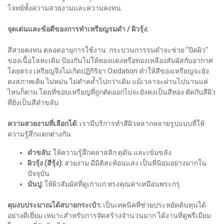
โจทย์ทั้งความสวยงามและความคงทน
จุดเด่นและข้อดีของการทำเหรียญรมดำ / ผิวรุ้ง:
สีสวยคงทน ตลอดอายุการใช้งาน: กระบวนการรมดำจะช่วย "ปิดผิว"
ของเนื้อโลหะเดิม ป้องกันไม่ให้ทองแดงหรือทองเหลืองสัมผัสกับอากาศ
โดยตรง เหรียญจึงไม่เกิดปฏิกิริยา Oxidation ทำให้สีของเหรียญจะยัง
คงสภาพเดิม ไม่หม่น ไม่ดำคล้ำไปกว่าเดิม แม้เวลาจะผ่านไปนานแค่
ไหนก็ตาม โดยที่ขอบเหรียญที่ถูกตัดออกไปจะยังคงเป็นสีทอง ตัดกับสีผิว
ที่ยังเป็นสีดำขลับ
ความสวยงามที่เลือกได้:
เรามีบริการทำสีผิวหลากหลายรูปแบบที่ให้
ความรู้สึกแตกต่างกัน
ดำขลับ:
ให้ความรู้สึกคลาสสิก ดุดัน และเข้มขลัง
ผิวรุ้ง (สีรุ้ง):
สวยงาม มีมิติสะท้อนแสง เป็นที่นิยมอย่างมากใน
ปัจจุบัน
มันปู:
ให้ผิวสัมผัสที่ดูเก่าแก่ ทรงคุณค่าเหมือนพระกรุ
คุมงบประมาณได้สบายกระเป๋า:
เป็นเทคนิคที่ช่วยประหยัดต้นทุนได้
อย่างดีเยี่ยม เหมาะสำหรับการจัดสร้างจำนวนมาก ได้งานที่ดูพรีเมียม