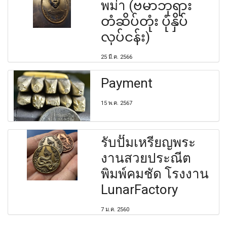
พม่า (ဗမာဘုရား
တံဆိပ်တုံး ပုံနှိပ်
လုပ်ငန်း)
25 มี.ค. 2566
Payment
15 พ.ค. 2567
รับปั๊มเหรียญพระ
งานสวยประณีต
พิมพ์คมชัด โรงงาน
LunarFactory
7 ม.ค. 2560