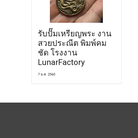
รับปั๊มเหรียญพระ งาน
สวยประณีต พิมพ์คม
ชัด โรงงาน
LunarFactory
7 ม.ค. 2560