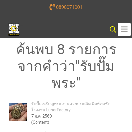
0890071001
ค้นพบ 8 รายการ
จากคำว่า"รับปั๊ม
พระ"
รับปั๊มเหรียญพระ งานสวยประณีต พิมพ์คมชัด
โรงงาน LunarFactory
7 ม.ค. 2560
(Content)